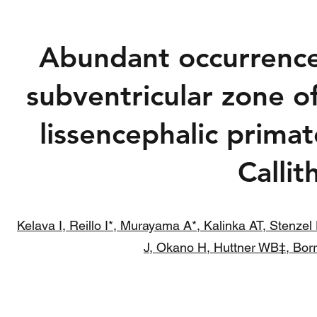
Abundant occurrence o
subventricular zone o
lissencephalic prim
Callit
Kelava I, Reillo I*, Murayama A*, Kalinka AT, Stenz
J, Okano H, Huttner WB‡, Borr